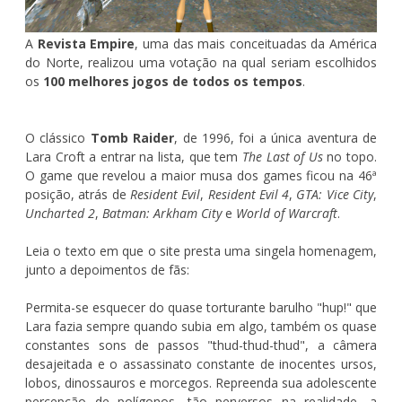
A
Revista Empire
, uma das mais conceituadas da América
do Norte, realizou uma votação na qual seriam escolhidos
os
100 melhores jogos de todos os tempos
.
O clássico
Tomb Raider
, de 1996, foi a única aventura de
Lara Croft a entrar na lista, que tem
The Last of Us
no topo.
O game que revelou a maior musa dos games ficou na 46ª
posição, atrás de
Resident Evil
,
Resident Evil 4
,
GTA: Vice City
,
Uncharted 2
,
Batman: Arkham City
e
World of Warcraft
.
Leia o texto em que o site presta uma singela homenagem,
junto a depoimentos de fãs:
Permita-se esquecer do quase torturante barulho "hup!" que
Lara fazia sempre quando subia em algo, também os quase
constantes sons de passos "thud-thud-thud", a câmera
desajeitada e o assassinato constante de inocentes ursos,
lobos, dinossauros e morcegos. Repreenda sua adolescente
percepção de polígonos, tão perversos na realidade, a