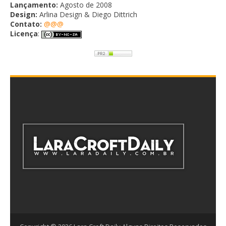
Lançamento:
Agosto de 2008
Design:
Arlina Design & Diego Dittrich
Contato:
@@@
Licença
: