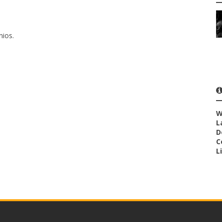
ios.
W
L
D
C
L