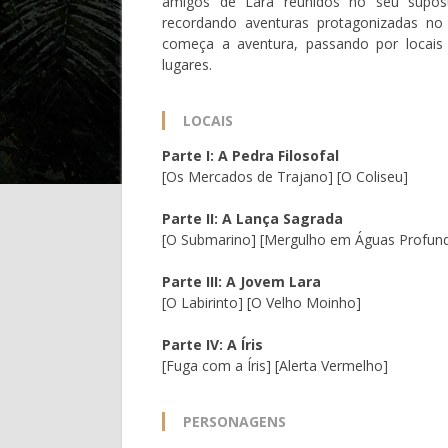
amigos de Lara reunidos no seu suposto
recordando aventuras protagonizadas n
começa a aventura, passando por locais 
lugares.
LOCAIS
Parte I: A Pedra Filosofal
[Os Mercados de Trajano] [O Coliseu]
Parte II: A Lança Sagrada
[O Submarino] [Mergulho em Águas Profun
Parte III: A Jovem Lara
[O Labirinto] [O Velho Moinho]
Parte IV: A Íris
[Fuga com a Íris] [Alerta Vermelho]
PERSONAGENS