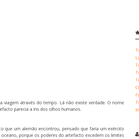
T
L
T
T
T
C
F
T
uma viagem através do tempo. Lá não existe verdade. O nome
efacto parecia a íris dos olhos humanos.
I
cto que um alemão encontrou, pensado que faria um exército
o oceano, porque os poderes do artefacto excedem os limites