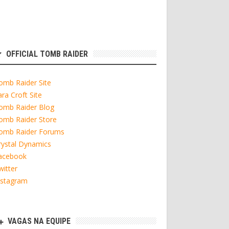
OFFICIAL TOMB RAIDER
omb Raider Site
ara Croft Site
omb Raider Blog
omb Raider Store
omb Raider Forums
rystal Dynamics
acebook
witter
nstagram
VAGAS NA EQUIPE