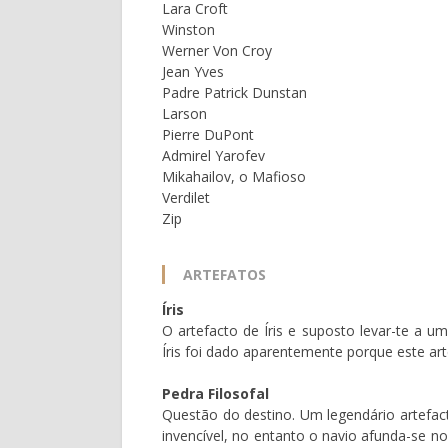
Lara Croft
Winston
Werner Von Croy
Jean Yves
Padre Patrick Dunstan
Larson
Pierre DuPont
Admirel Yarofev
Mikahailov, o Mafioso
Verdilet
Zip
ARTEFATOS
Íris
O artefacto de Íris e suposto levar-te a 
Íris foi dado aparentemente porque este art
Pedra Filosofal
Questão do destino. Um legendário artefa
invencível, no entanto o navio afunda-se n