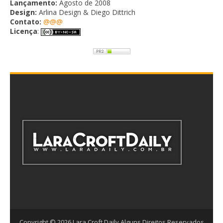
Lançamento:
Agosto de 2008
Design:
Arlina Design & Diego Dittrich
Contato:
@@@
Licença
:
Copyright ©
2026
Lara Croft Daily
Alguns Direitos Reservados