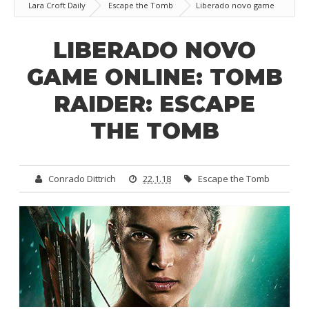
Lara Croft Daily
Escape the Tomb
Liberado novo game
online: Tomb Raider: Escape the Tomb
LIBERADO NOVO
GAME ONLINE: TOMB
RAIDER: ESCAPE
THE TOMB
Conrado Dittrich
22.1.18
Escape the Tomb