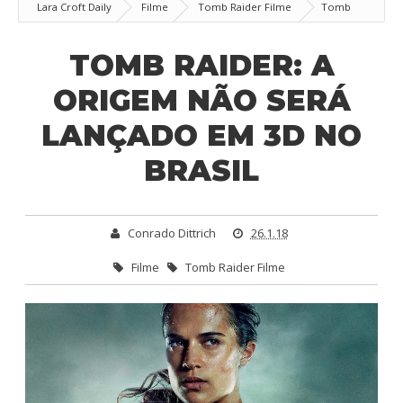
Lara Croft Daily
Filme
Tomb Raider Filme
Tomb
Raider: A Origem não será lançado em 3D no Brasil
TOMB RAIDER: A
ORIGEM NÃO SERÁ
LANÇADO EM 3D NO
BRASIL
Conrado Dittrich
26.1.18
Filme
Tomb Raider Filme