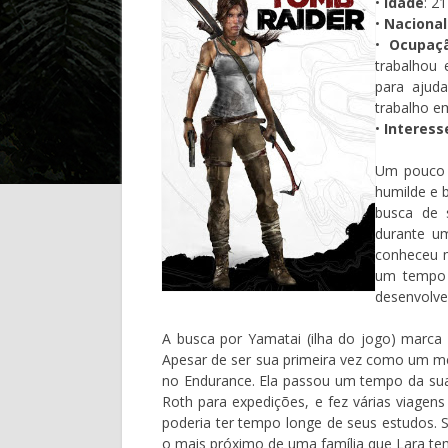
•
Idade
: 21
•
Nacional
•
Ocupaç
trabalhou
para ajuda
trabalho e
•
Interess
Um pouco w
humilde e 
busca de 
durante um
conheceu m
um tempo 
desenvolve
A busca por Yamatai (ilha do jogo) marca
Apesar de ser sua primeira vez como um me
no Endurance. Ela passou um tempo da sua
Roth para expedições, e fez várias viagen
poderia ter tempo longe de seus estudos.
o mais próximo de uma família que Lara te