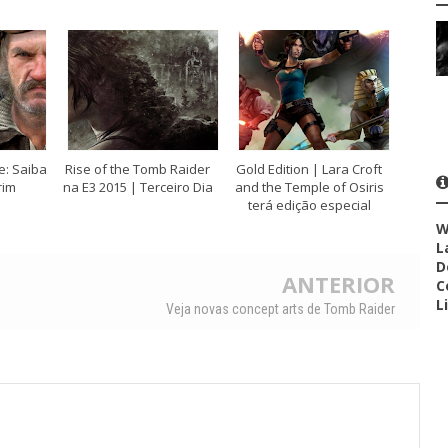
: Saiba
Rise of the Tomb Raider
Gold Edition | Lara Croft
rim
na E3 2015 | Terceiro Dia
and the Temple of Osiris
terá edição especial
W
L
D
ANTERIOR
C
L
Veja novas concept arts de Tomb Raider