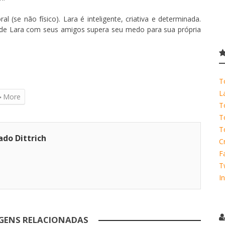
 (se não físico). Lara é inteligente, criativa e determinada.
 de Lara com seus amigos supera seu medo para sua própria
T
L
More
T
T
T
ado Dittrich
C
F
T
I
GENS RELACIONADAS