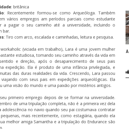
idade
: britânica
ão
: Recentemente formou-se como Arqueóloga. Também
 em vários empregos am períodos parciais como estudante
r a pagar o seu caminho até a universidade, incluindo o
m bar.
es
: Tiro com arco, escalada e caminhadas, leitura e pesquisa.
orkaholic (viciada em trabalho), Lara é uma jovem mulher
A
bastante estudiosa, tomando seu caminho através da vida em
sentido e direção, após o desaparecimento de seus pais
a expedição. Ela é produto de uma infância privilegiada, e
uitas das duras realidades da vida. Crescendo, Lara passou
viajando com seus pais em expedições arqueológicas. Ela
u uma visão do mundo e uma paixão por mistérios antigos.
 seu primeiro emprego depois de se formar na universidade.
mbro de uma tripulação completa, não é a primeira vez dela
 adolescência no navio quando seu pai costumava contratar
s pequenas, mais recentemente, como estagiária, quando ela
 Sua melhor amiga Samantha e a tripulação do Endurance são
m.