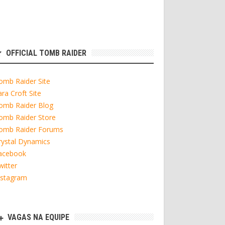
OFFICIAL TOMB RAIDER
omb Raider Site
ara Croft Site
omb Raider Blog
omb Raider Store
omb Raider Forums
rystal Dynamics
acebook
witter
nstagram
VAGAS NA EQUIPE