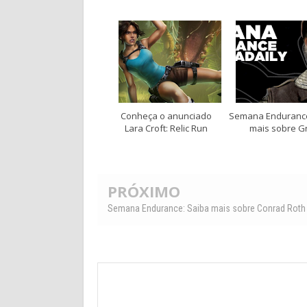
Conheça o anunciado
Semana Endurance
Lara Croft: Relic Run
mais sobre G
PRÓXIMO
Semana Endurance: Saiba mais sobre Conrad Roth