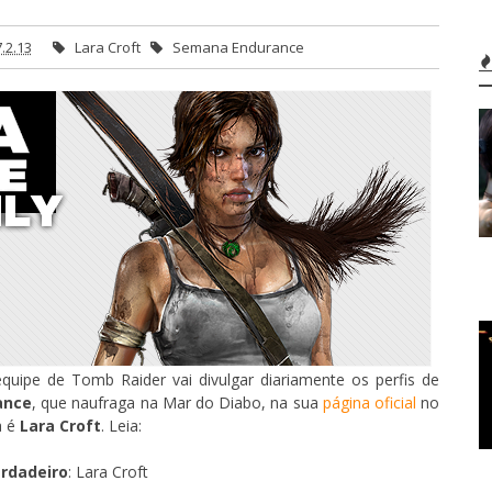
.2.13
Lara Croft
Semana Endurance
equipe de Tomb Raider vai divulgar diariamente os perfis de
ance
, que naufraga na Mar do Diabo, na sua
página oficial
no
a é
Lara Croft
. Leia:
rdadeiro
: Lara Croft