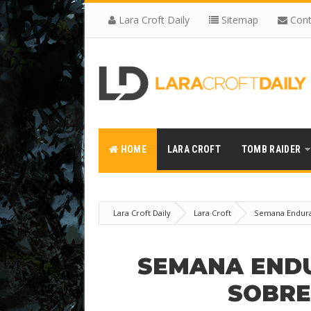
Lara Croft Daily
Sitemap
Cont
HOME
LARA CROFT
TOMB RAIDER
Lara Croft Daily
Lara Croft
Semana Endur
SEMANA ENDU
SOBRE