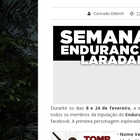
Conrado Dittrich
17
Durante os dias
8 e 24 de fevereiro
, a 
todos os membros da tripulação do
Endur
facebook. A primeira personagem explorad
•
Nome Ve