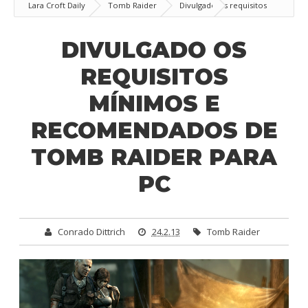
Lara Croft Daily
Tomb Raider
Divulgado os requisitos
mínimos e recomendados de Tomb Raider para PC
DIVULGADO OS
REQUISITOS
MÍNIMOS E
RECOMENDADOS DE
TOMB RAIDER PARA
PC
Conrado Dittrich
24.2.13
Tomb Raider