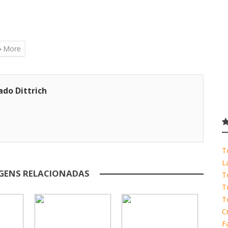
More
ado Dittrich
T
L
GENS RELACIONADAS
T
T
T
C
F