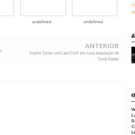
T
I
undefined
undefined
ANTERIOR
I
Sophie Turner será Lara Croft em nova adaptação de
Tomb Raider
W
L
D
C
L