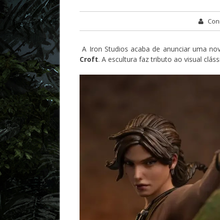
Conr
A Iron Studios acaba de anunciar uma no
Croft
. A escultura faz tributo ao visual cl