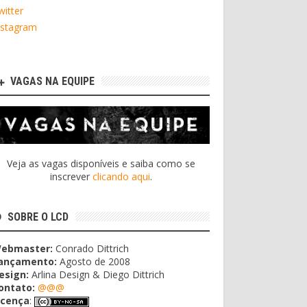
witter
nstagram
VAGAS NA EQUIPE
Veja as vagas disponíveis e saiba como se
inscrever
clicando aqui
.
SOBRE O LCD
ebmaster:
Conrado Dittrich
ançamento:
Agosto de 2008
esign:
Arlina Design & Diego Dittrich
ontato:
@@@
icença
: