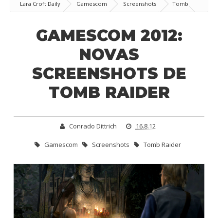
Lara Croft Daily
Gamescom
Screenshots
Tomb
Raider
GamesCom 2012: Novas screenshots de Tomb Raider
GAMESCOM 2012:
NOVAS
SCREENSHOTS DE
TOMB RAIDER
Conrado Dittrich
16.8.12
Gamescom
Screenshots
Tomb Raider