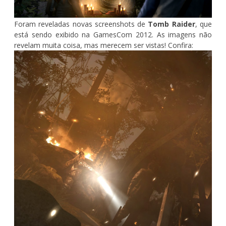
Foram reveladas novas screenshots de
Tomb Raider
, que
está sendo exibido na GamesCom 2012. As imagens não
revelam muita coisa, mas merecem ser vistas! Confira: