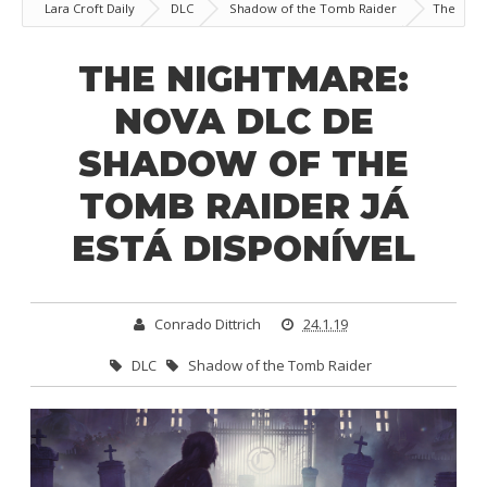
Lara Croft Daily
DLC
Shadow of the Tomb Raider
The
Nightmare: Nova DLC de Shadow of the Tomb Raider já está disponível
THE NIGHTMARE:
NOVA DLC DE
SHADOW OF THE
TOMB RAIDER JÁ
ESTÁ DISPONÍVEL
Conrado Dittrich
24.1.19
DLC
Shadow of the Tomb Raider