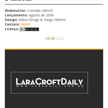
Webmaster:
Conrado Dittrich
Lançamento:
Agosto de 2008
Design:
Arlina Design & Diego Dittrich
Contato:
@@@
Licença
: