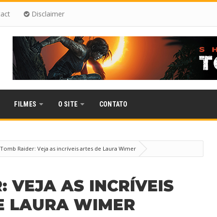
act
Disclaimer
FILMES
O SITE
CONTATO
Tomb Raider: Veja as incríveis artes de Laura Wimer
 VEJA AS INCRÍVEIS
E LAURA WIMER