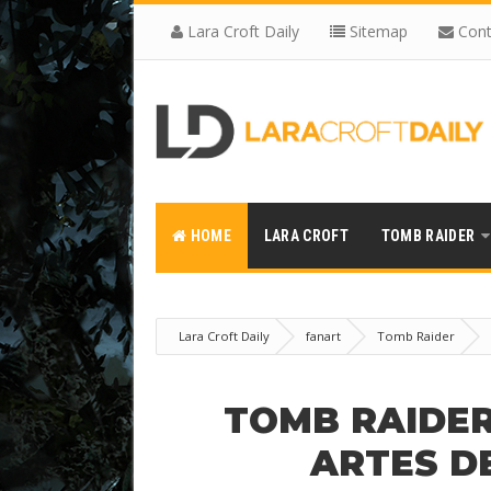
Lara Croft Daily
Sitemap
Cont
HOME
LARA CROFT
TOMB RAIDER
Lara Croft Daily
fanart
Tomb Raider
TOMB RAIDER:
ARTES D