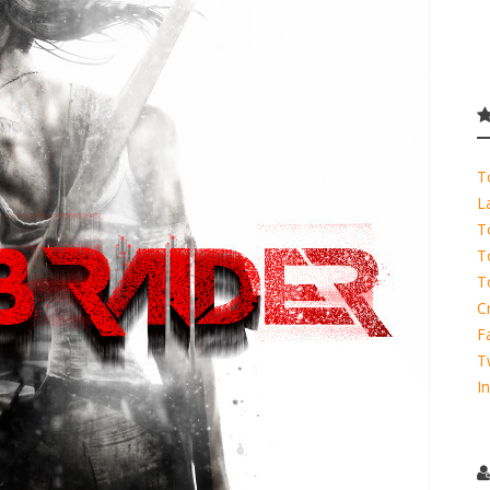
T
L
T
T
T
C
F
T
I