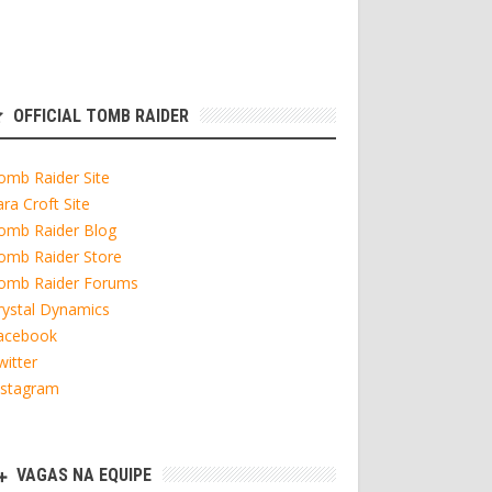
OFFICIAL TOMB RAIDER
omb Raider Site
ara Croft Site
omb Raider Blog
omb Raider Store
omb Raider Forums
rystal Dynamics
acebook
witter
nstagram
VAGAS NA EQUIPE