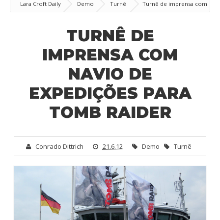
Lara Croft Daily
Demo
Turnê
Turnê de imprensa com
navio de expedições para Tomb Raider
TURNÊ DE
IMPRENSA COM
NAVIO DE
EXPEDIÇÕES PARA
TOMB RAIDER
Conrado Dittrich
21.6.12
Demo
Turnê