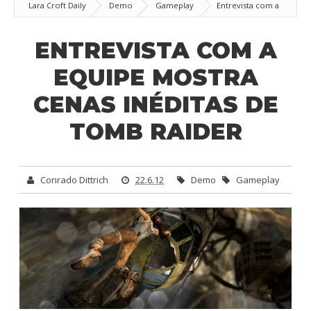
Lara Croft Daily
Demo
Gameplay
Entrevista com a
equipe mostra cenas inéditas de Tomb Raider
ENTREVISTA COM A
EQUIPE MOSTRA
CENAS INÉDITAS DE
TOMB RAIDER
Conrado Dittrich
22.6.12
Demo
Gameplay