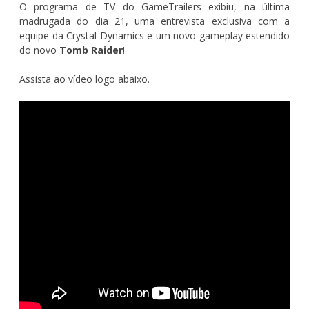
O programa de TV do GameTrailers exibiu, na última
madrugada do dia 21, uma entrevista exclusiva com a
equipe da Crystal Dynamics e um novo gameplay estendido
do novo
Tomb Raider
!
Assista ao vídeo logo abaixo.