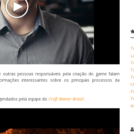
T
L
T
T
tre outras pessoas responsáveis pela criação do game falam
T
ormações interessantes sobre os principais processos da
C
F
T
legendados pela equipe do
Croft Manor Brasil
:
I