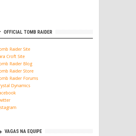
OFFICIAL TOMB RAIDER
omb Raider Site
ara Croft Site
omb Raider Blog
omb Raider Store
omb Raider Forums
rystal Dynamics
acebook
witter
nstagram
VAGAS NA EQUIPE