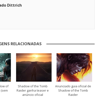
ado Dittrich
GENS RELACIONADAS
dow of
Shadow of the Tomb
Anunciado guia oficial de
 (sem
Raider ganha teaser e
Shadow of the Tomb
anúncio oficial
Raider