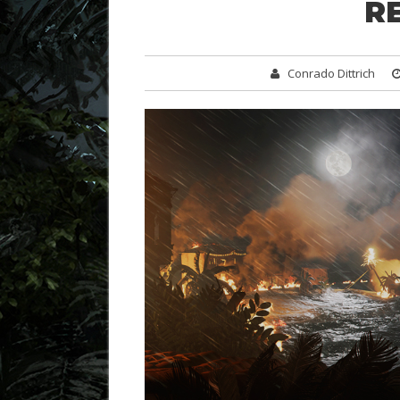
R
Conrado Dittrich