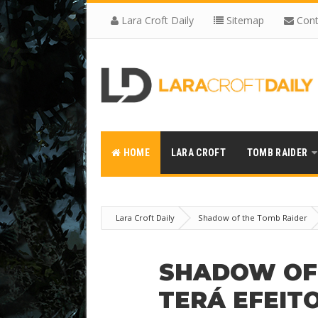
Lara Croft Daily
Sitemap
Cont
HOME
LARA CROFT
TOMB RAIDER
Lara Croft Daily
Shadow of the Tomb Raider
SHADOW OF
TERÁ EFEIT