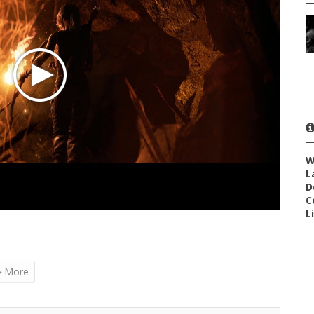
W
L
D
C
L
More