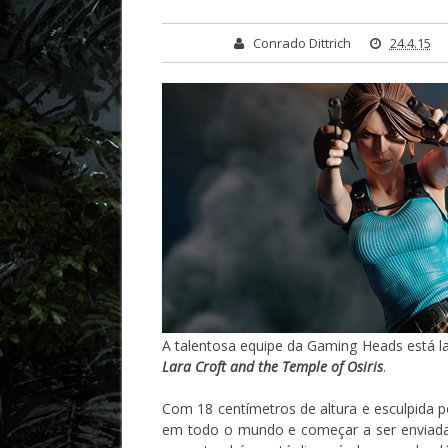
Conrado Dittrich
24.4.15
A talentosa equipe da Gaming Heads está 
Lara Croft and the Temple of Osiris
.
Com 18 centímetros de altura e esculpida p
em todo o mundo e começar a ser enviada 