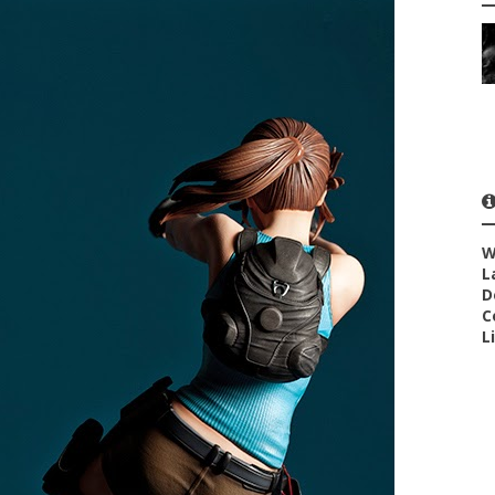
W
L
D
C
L