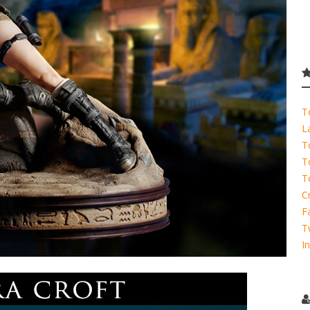
T
L
T
T
T
C
F
T
I