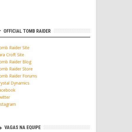
OFFICIAL TOMB RAIDER
omb Raider Site
ara Croft Site
omb Raider Blog
omb Raider Store
omb Raider Forums
rystal Dynamics
acebook
witter
nstagram
VAGAS NA EQUIPE