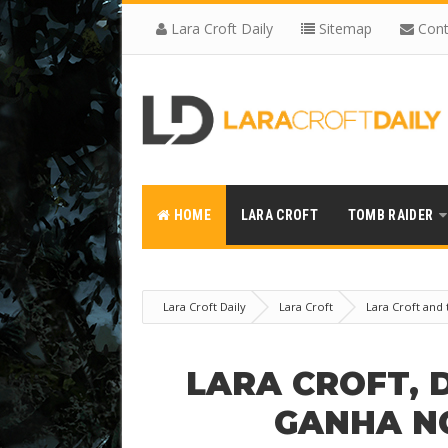
Lara Croft Daily
Sitemap
Cont
HOME
LARA CROFT
TOMB RAIDER
Lara Croft Daily
Lara Croft
Lara Croft and 
estatuera
LARA CROFT, D
GANHA N