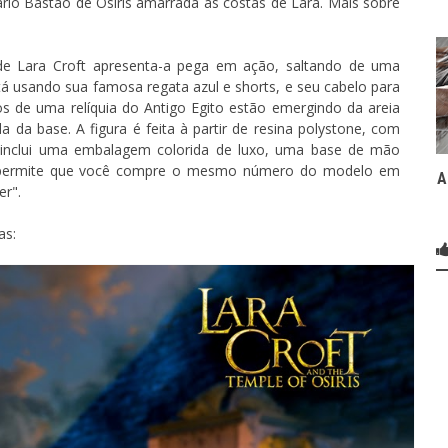
rio Bastão de Osíris amarrada às costas de Lara. Mais sobre
de Lara Croft apresenta-a pega em ação, saltando de uma
stá usando sua famosa regata azul e shorts, e seu cabelo para
s de uma relíquia do Antigo Egito estão emergindo da areia
da da base. A figura é feita à partir de resina polystone, com
a inclui uma embalagem colorida de luxo, uma base de mão
 permite que você compre o mesmo número do modelo em
A
er".
as: