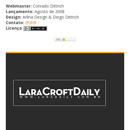
Webmaster:
Conrado Dittrich
Lançamento:
Agosto de 2008
Design:
Arlina Design & Diego Dittrich
Contato:
@@@
Licença
: