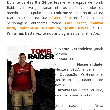
Durante os dias
8
e
24 de fevereiro
, a equipe de Tomb
Raider vai divulgar diariamente os perfis de todos os
membros da tripulação do
Endurance
, que naufraga na
Mar do Diabo, na sua
página oficial
no facebook. Os
personagens anteriores foram
Lara Croft
,
Conrad
Roth
,
Samantha Nishimura
,
Joslin Reyes
e
Dr.
Whitman
. Desta vez, temos as biografias de Jonah e Alex:
•
Nome Verdadeiro:
Jonah
Maiava
•
Idade
: 33
•
Nacionalidade
:
Neozelandês/Americana
•
Ocupação
: Cozinheiro e
geralmente ajudante de
navios.
•
Interesses
: Pesca, ar livre,
inventar novas receitas
Jonah nasceu na Nova