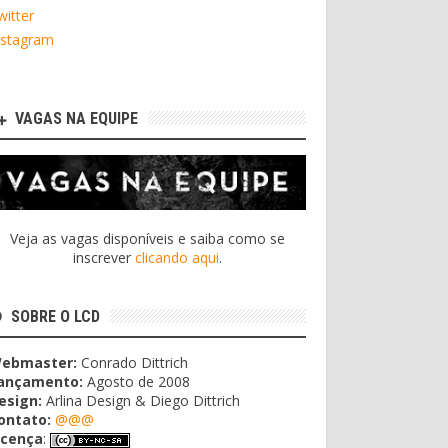
witter
nstagram
VAGAS NA EQUIPE
Veja as vagas disponíveis e saiba como se
inscrever
clicando aqui
.
SOBRE O LCD
ebmaster:
Conrado Dittrich
ançamento:
Agosto de 2008
esign:
Arlina Design & Diego Dittrich
ontato:
@@@
icença
: