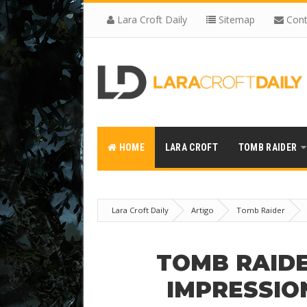
Lara Croft Daily
Sitemap
Cont
HOME
LARA CROFT
TOMB RAIDER
Lara Croft Daily
Artigo
Tomb Raider
TOMB RAIDER
IMPRESSIO