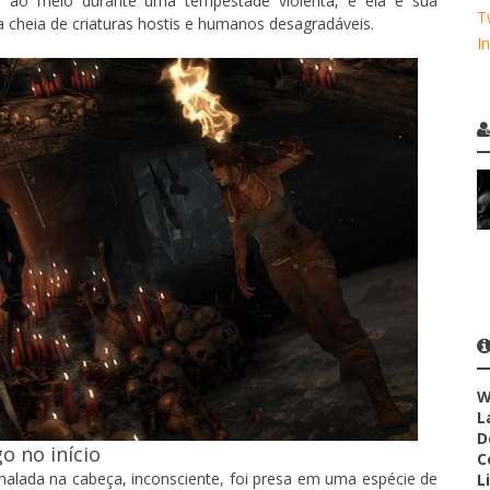
ido ao meio durante uma tempestade violenta, e ela e sua
T
 cheia de criaturas hostis e humanos desagradáveis.
I
W
L
D
o no início
C
halada na cabeça, inconsciente, foi presa em uma espécie de
L