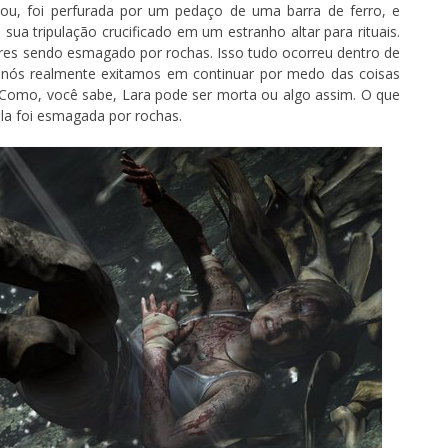
ou, foi perfurada por um pedaço de uma barra de ferro, e
a tripulação crucificado em um estranho altar para rituais.
ores sendo esmagado por rochas. Isso tudo ocorreu dentro de
e nós realmente exitamos em continuar por medo das coisas
 Como, você sabe, Lara pode ser morta ou algo assim. O que
la foi esmagada por rochas.