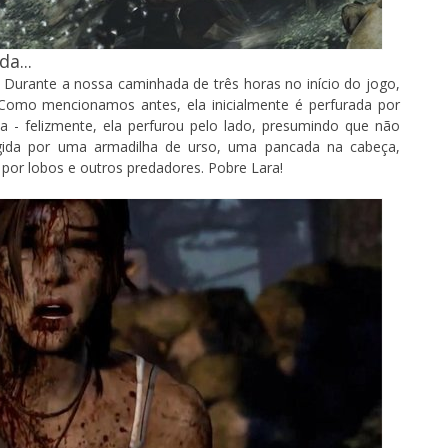
a...
 Durante a nossa caminhada de três horas no início do jogo,
 Como mencionamos antes, ela inicialmente é perfurada por
a - felizmente, ela perfurou pelo lado, presumindo que não
ngida por uma armadilha de urso, uma pancada na cabeça,
 por lobos e outros predadores. Pobre Lara!