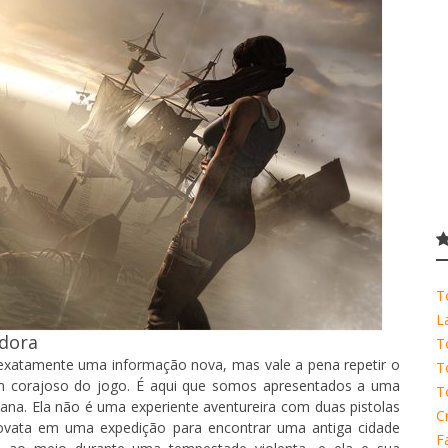
T
L
dora
T
exatamente uma informação nova, mas vale a pena repetir o
T
om corajoso do jogo. É aqui que somos apresentados a uma
T
ana. Ela não é uma experiente aventureira com duas pistolas
C
ovata em uma expedição para encontrar uma antiga cidade
F