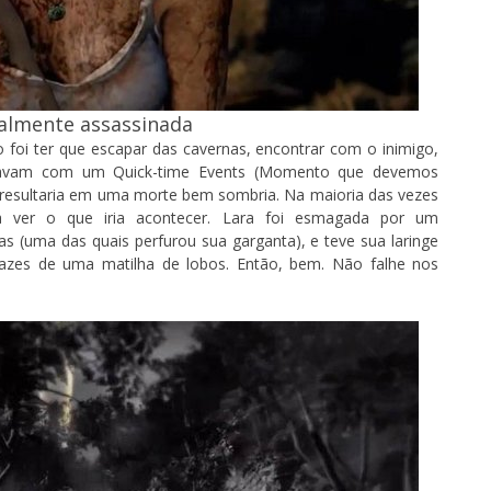
talmente assassinada
foi ter que escapar das cavernas, encontrar com o inimigo,
navam com um Quick-time Events (Momento que devemos
 resultaria em uma morte bem sombria. Na maioria das vezes
ra ver o que iria acontecer. Lara foi esmagada por um
s (uma das quais perfurou sua garganta), e teve sua laringe
azes de uma matilha de lobos. Então, bem. Não falhe nos