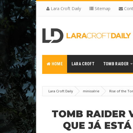
Lara Croft Daily
Sitemap
Cont
HOME
LARA CROFT
TOMB RAIDER
Lara Croft Daily
minissérie
Rise of the T
está em pré-produção
TOMB RAIDER V
QUE JÁ EST