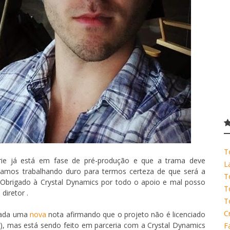
T
rie já está em fase de pré-produção e que a trama deve
L
stamos trabalhando duro para termos certeza de que será a
T
t. Obrigado à Crystal Dynamics por todo o apoio e mal posso
T
 diretor .
T
C
stada uma
nova
nota afirmando que o projeto não é licenciado
), mas está sendo feito em parceria com a Crystal Dynamics
F