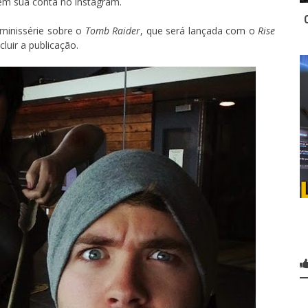
 em sua conta no instagram.
 minissérie sobre o
Tomb Raider
, que será lançada com o
Rise
luir a publicação.