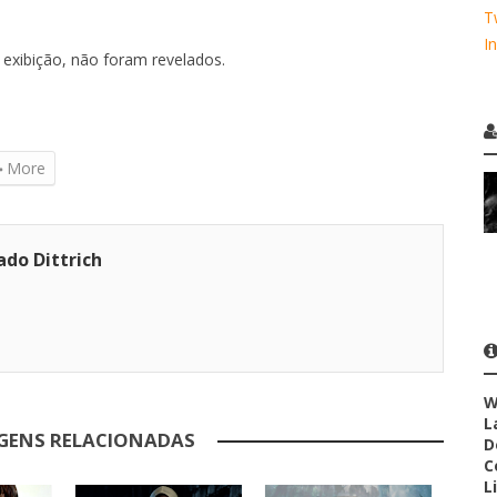
T
I
exibição, não foram revelados.
More
ado Dittrich
W
L
GENS RELACIONADAS
D
C
L