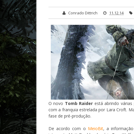
Conrado Dittrich
11.12.14
O novo
Tomb Raider
está abrindo vária
com a franquia estrelada por Lara Croft. M
fase de pré-produção.
De acordo com o
MeioBit
, a informação