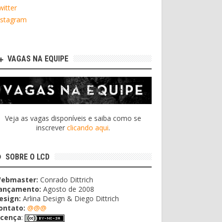
witter
nstagram
VAGAS NA EQUIPE
Veja as vagas disponíveis e saiba como se
inscrever
clicando aqui
.
SOBRE O LCD
ebmaster:
Conrado Dittrich
ançamento:
Agosto de 2008
esign:
Arlina Design & Diego Dittrich
ontato:
@@@
icença
: