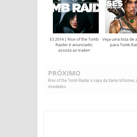
E3 2014 | Rise of the Tomb
Veja uma lista de 
Raider é anunciado;
para Tomb Ra
assista ao trailer!
PRÓXIMO
Rise of the Tomb Raider é capa da Game Informer, 
novidades