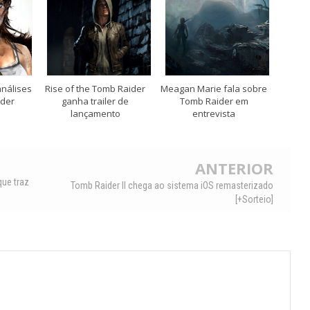
análises
Rise of the Tomb Raider
Meagan Marie fala sobre
ider
ganha trailer de
Tomb Raider em
lançamento
entrevista
ANTERIOR
que traz
Tomb Raider II chega ao sistema iOS remasterizado
[+Sorteio]