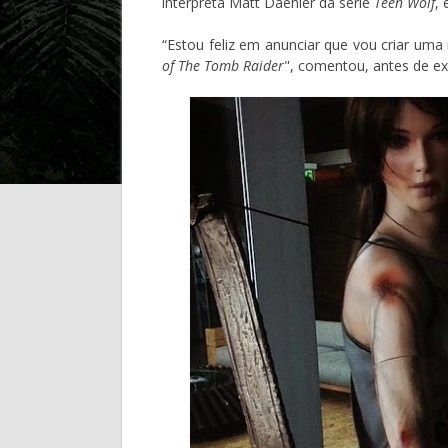
interpreta Matt Daehler da série
Teen Wolf
,
“Estou feliz em anunciar que vou criar uma
of The Tomb Raider
", comentou, antes de exc