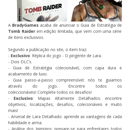
A
BradyGames
acaba de anunciar o Guia de Estratégia de
Tomb Raider
em edição limitada, que vem com uma série
de itens exclusivos.
Segundo a publicação no site, o item traz:
-
Exclusivo
: Réplica do jogo - O pingente de Lara.
- Dois DLC’s.
- Guia de Estratégia colecionável, com capa dura e
acabamento de luxo.
- Guia passo-a-passo compreensível: nós te guiamos
através do jogo. Encontre todos os
coleccionáveis! Complete todos os desafios!
-
Exclusivo
: Mapas Altamente Detalhados: encontre
objetivos, localizações, desafios, colecionáveis e muito
mais!
- Arsenal de Lara Detalhado: aprende as vantagens de cada
habilidade e arma.
- Análise dos Inimigos: prepare-se para enfrentares todos