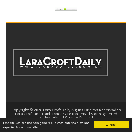
Copyright ©
2026
Lara Croft Daily
Alguns Direitos Reservados
Lara Croft and Tomb Raider are trademarks or registered
trademarks of Square Enix Ltd.
Este site usa cookies para garantir que você obtenha a melhor
Template by
Arlina Design
Entendi!
experiência no nosso site.