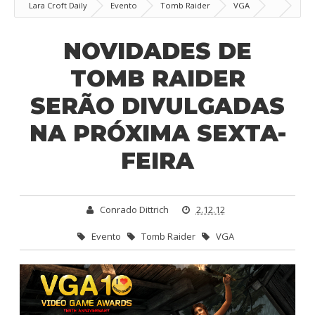
Lara Croft Daily
Evento
Tomb Raider
VGA
Novidades de Tomb Raider serão divulgadas na próxima sexta-feira
NOVIDADES DE
TOMB RAIDER
SERÃO DIVULGADAS
NA PRÓXIMA SEXTA-
FEIRA
Conrado Dittrich
2.12.12
Evento
Tomb Raider
VGA