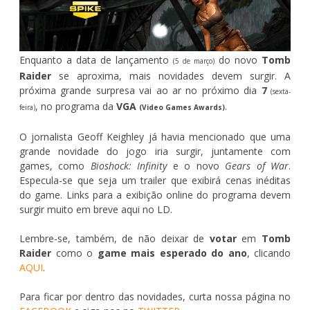
Enquanto a data de lançamento
do novo
Tomb
(5 de março)
Raider
se aproxima, mais novidades devem surgir. A
próxima grande surpresa vai ao ar no próximo dia
7
(sexta-
, no programa da
VGA
.
feira)
(Video Games Awards)
O jornalista Geoff Keighley já havia mencionado que uma
grande novidade do jogo iria surgir, juntamente com
games, como
Bioshock: Infinity
e o novo
Gears of War
.
Especula-se que seja um trailer que exibirá cenas inéditas
do game. Links para a exibição online do programa devem
surgir muito em breve aqui no LD.
Lembre-se, também, de não deixar de
votar
em
Tomb
Raider
como o
game mais esperado do ano
, clicando
AQUI
.
Para ficar por dentro das novidades, curta nossa página no